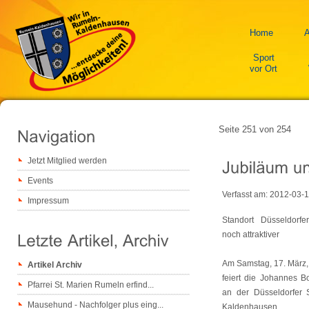
Home
A
Sport
vor Ort
Seite 251 von 254
Jetzt Mitglied werden
Events
Verfasst am:
2012-03-1
Impressum
Standort Düsseldorf
noch attraktiver
Am Samstag, 17. März, 
Artikel Archiv
feiert die Johannes 
Pfarrei St. Marien Rumeln erfind...
an der Düsseldorfer 
Mausehund - Nachfolger plus eing...
Kaldenhausen 12