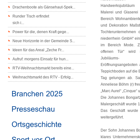
Handwerksjubiläum
Drachenboote als Gänsehaut-Spek...
Malerei und Glaserei
Runder Tisch erfindet
Bereich Wohnambiente
sich i...
und Dekoration Maßs
Power für die, denen Kraft gege...
Tochterunternehmen 
niederrhein GmbH“ ein
Neue Horizonte in der Gemeinde S...
im Bereich Mode. Z
Ideen für das Areal „Zeche Fr...
offenen Tür“ wird 
Jubiläum
Aufruf: morgens Einsatz für hun...
Eröffnungsangeboten 
RTV-Weihnachtsmarkt bereits eine...
Teppichboden auf die 
Weihnachtsmarkt des RTV - Erfolg...
Tag gelungen ab. Sab
Anneliese Böhm (r) fre
„Marc Aurel“ „Cinque“ 
Die Johannes Bongartz
Malergeschäft wurde 1
Das Geschäft wurde 
weitergeführt.
Der Sohn Johannes Bon
klares Unternehmensk