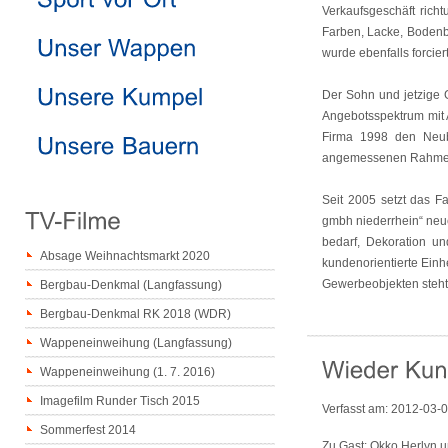
Verkaufsgeschäft rich
Farben, Lacke, Bodenbe
wurde ebenfalls forciert
Der Sohn und jetzige 
Angebotsspektrum mit 
Firma 1998 den Neub
angemessenen Rahmen
Seit 2005 setzt das 
gmbh niederrhein“ neu
bedarf, Dekoration u
Absage Weihnachtsmarkt 2020
kundenorientierte Einh
Gewerbeobjekten steht
Bergbau-Denkmal (Langfassung)
Bergbau-Denkmal RK 2018 (WDR)
Wappeneinweihung (Langfassung)
Wappeneinweihung (1. 7. 2016)
Imagefilm Runder Tisch 2015
Verfasst am:
2012-03-
Sommerfest 2014
Zu Gast: Okko Herlyn u