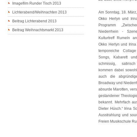
Imagefilm Runder Tisch 2013
Lichterabend/Weihnachten 2013
Am Sonntag, 18. März,
Okko Herlyn und Irin
Beitrag Lichterabend 2013
Programm „Zwisch
Beitrag Weihnachtsmarkt 2013
Niederrhein - Sze
Kulturtreff Rumeln a
Okko Herlyn und Irina
temporeiche Colla
Songs, Kabarett un
schmissig, satiris
kommen dabei sowohl 
auch die abgründig
Broadway und Niederrhe
absurde Marotten, vers
gestandener Theologiep
bekannt. Mehrfach au
Dieter Hüsch.“ Irina S
Ausstrahlung und sou
Freien Musikschule Rum