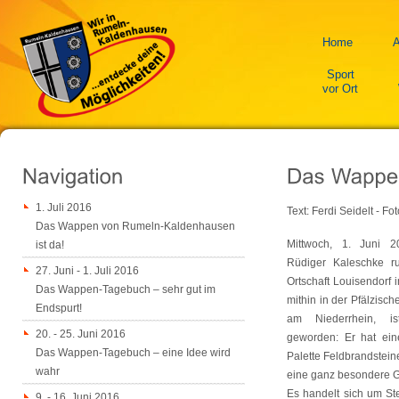
Home
A
Sport
vor Ort
1. Juli 2016
Text: Ferdi Seidelt - Fo
Das Wappen von Rumeln-Kaldenhausen
Mittwoch, 1. Juni 20
ist da!
Rüdiger Kaleschke ru
27. Juni - 1. Juli 2016
Ortschaft Louisendorf 
Das Wappen-Tagebuch – sehr gut im
mithin in der Pfälzisc
Endspurt!
am Niederrhein, is
20. - 25. Juni 2016
geworden: Er hat eine
Das Wappen-Tagebuch – eine Idee wird
Palette Feldbrandstein
wahr
eine ganz besondere G
Es handelt sich um St
9. - 16. Juni 2016