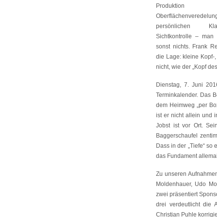
Produkti
Oberflächenveredelun
persönlichen K
Sichtkontrolle – man 
sonst nichts. Frank R
die Lage: kleine Kopf-,
nicht, wie der „Kopf d
Dienstag, 7. Juni 201
Terminkalender. Das B
dem Heimweg „per Boxe
ist er nicht allein un
Jobst ist vor Ort. Se
Baggerschaufel zentim
Dass in der „Tiefe“ so 
das Fundament allemal s
Zu unseren Aufnahmen:
Moldenhauer, Udo Mol
zwei präsentiert Spon
drei verdeutlicht die
Christian Puhle korrigie