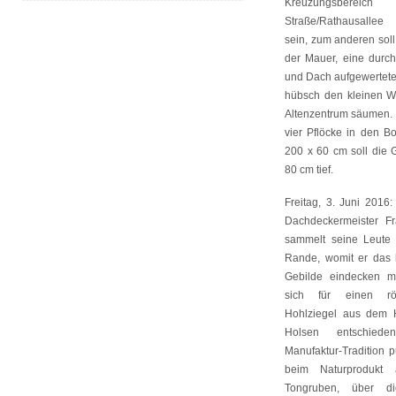
Kreuzungsbereich D
Straße/Rathausallee
sein, zum anderen soll
der Mauer, eine durc
und Dach aufgewertete
hübsch den kleinen 
Altenzentrum säumen. 
vier Pflöcke in den B
200 x 60 cm soll die 
80 cm tief.
Freitag, 3. Juni 2016
Dachdeckermeister F
sammelt seine Leute 
Rande, womit er das 
Gebilde eindecken m
sich für einen röt
Hohlziegel aus dem 
Holsen entschied
Manufaktur-Tradition 
beim Naturprodukt 
Tongruben, über die