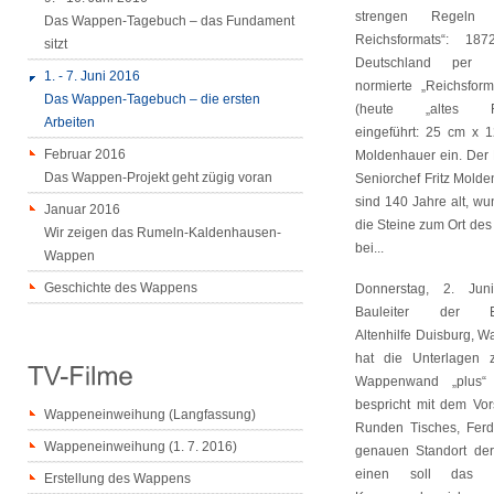
strengen Regeln 
Das Wappen-Tagebuch – das Fundament
Reichsformats“: 18
sitzt
Deutschland per 
1. - 7. Juni 2016
normierte „Reichsform
Das Wappen-Tagebuch – die ersten
(heute „altes Rei
Arbeiten
eingeführt: 25 cm x 
Februar 2016
Moldenhauer ein. Der F
Das Wappen-Projekt geht zügig voran
Seniorchef Fritz Mold
sind 140 Jahre alt, w
Januar 2016
die Steine zum Ort de
Wir zeigen das Rumeln-Kaldenhausen-
bei...
Wappen
Geschichte des Wappens
Donnerstag, 2. Jun
Bauleiter der Ev
Altenhilfe Duisburg, 
hat die Unterlagen
Wappenwand „plus“ 
bespricht mit dem Vor
Wappeneinweihung (Langfassung)
Runden Tisches, Ferdi
Wappeneinweihung (1. 7. 2016)
genauen Standort de
einen soll das
Erstellung des Wappens