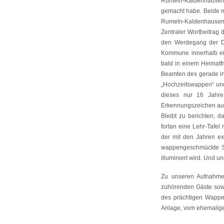
Rumeln-Kaldenhausen 
gemacht habe. Beide n
Rumeln-Kaldenhausen n
Zentraler Wortbeitrag 
den Werdegang der D
Kommune innerhalb ei
bald in einem Heimatf
Beamten des gerade in
„Hochzeitswappen“ und
dieses nur 16 Jahr
Erkennungszeichen auß
Bleibt zu berichten, 
fortan eine Lehr-Tafel
der mit den Jahren ex
wappengeschmückte Si
illuminiert wird. Und un
Zu unseren Aufnahmen
zuhörenden Gäste sowi
des prächtigen Wappe
Anlage, vom ehemalige