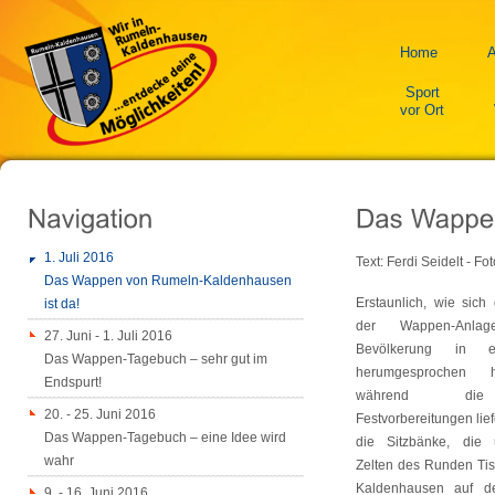
Home
A
Sport
vor Ort
1. Juli 2016
Text: Ferdi Seidelt - Fo
Das Wappen von Rumeln-Kaldenhausen
Erstaunlich, wie sich
ist da!
der Wappen-Anl
27. Juni - 1. Juli 2016
Bevölkerung in e
Das Wappen-Tagebuch – sehr gut im
herumgesprochen 
Endspurt!
während die
20. - 25. Juni 2016
Festvorbereitungen liefe
Das Wappen-Tagebuch – eine Idee wird
die Sitzbänke, die 
wahr
Zelten des Runden Ti
Kaldenhausen auf d
9. - 16. Juni 2016