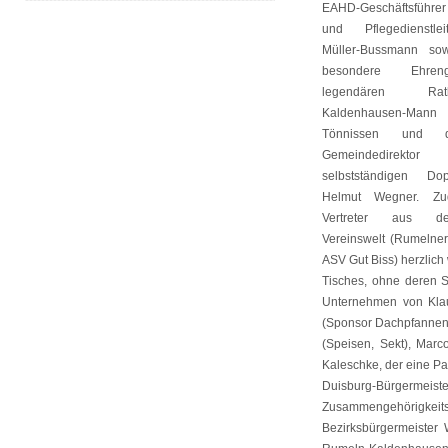
EAHD-Geschäftsführer
und Pflegedienstle
Müller-Bussmann so
besondere Ehre
legendären Ratha
Kaldenhausen-
Tönnissen und d
Gemeindedire
selbstständigen Dop
Helmut Wegner. Z
Vertreter aus de
Vereinswelt (Rumelner 
ASV Gut Biss) herzlic
Tisches, ohne deren S
Unternehmen von Klau
(Sponsor Dachpfannen,
(Speisen, Sekt), Marc
Kaleschke, der eine Pal
Duisburg-Bürgerm
Zusammengehörigkeit
Bezirksbürgermeister 