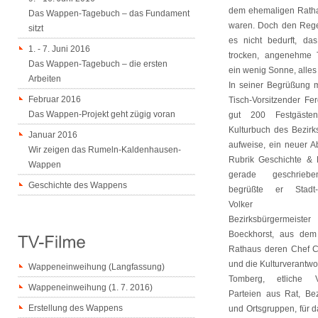
dem ehemaligen Rathau
Das Wappen-Tagebuch – das Fundament
waren. Doch den Rege
sitzt
es nicht bedurft, das
1. - 7. Juni 2016
trocken, angenehme 
Das Wappen-Tagebuch – die ersten
ein wenig Sonne, alles
Arbeiten
In seiner Begrüßung 
Februar 2016
Tisch-Vorsitzender Fer
Das Wappen-Projekt geht zügig voran
gut 200 Festgäste
Kulturbuch des Bezirks
Januar 2016
aufweise, ein neuer Ab
Wir zeigen das Rumeln-Kaldenhausen-
Rubrik Geschichte &
Wappen
gerade geschriebe
Geschichte des Wappens
begrüßte er Stadt-B
Volker Mo
Bezirksbürgermeist
Boeckhorst, aus dem
Rathaus deren Chef Ca
und die Kulturverantwo
Wappeneinweihung (Langfassung)
Tomberg, etliche V
Wappeneinweihung (1. 7. 2016)
Parteien aus Rat, Bez
Erstellung des Wappens
und Ortsgruppen, für 