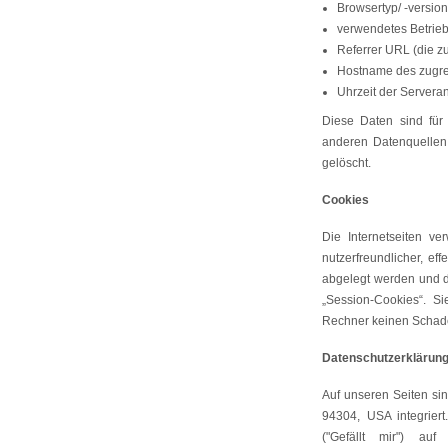
Browsertyp/ -version
verwendetes Betrie
Referrer URL (die z
Hostname des zugre
Uhrzeit der Serveran
Diese Daten sind für
anderen Datenquellen
gelöscht.
Cookies
Die Internetseiten v
nutzerfreundlicher, ef
abgelegt werden und d
„Session-Cookies“. S
Rechner keinen Schade
Datenschutzerklärung 
Auf unseren Seiten si
94304, USA integrier
("Gefällt mir") au