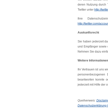
deren Nutzung durch Tw
Twitter unter
http://twit
Ihre Datenschutze
http://twitter.com/accou
Auskunftsrecht
Sie haben jederzeit da
und Empfänger sowie d
Nehmen Sie dazu einfa
Weitere Informationen
Ihr Vertrauen ist uns w
personenbezogenen D
beantworten konnte o
jederzeit mit Hilfe de
Quellverweis:
Disclai
Datenschutzerklärung fü