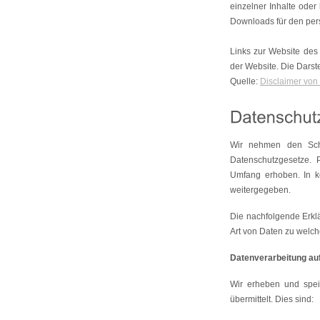
einzelner Inhalte oder 
Downloads für den pers
Links zur Website des
der Website. Die Darste
Quelle:
Disclaimer von
Wir nehmen den Schu
Datenschutzgesetze.
Umfang erhoben. In k
weitergegeben.
Die nachfolgende Erklä
Art von Daten zu welc
Datenverarbeitung auf
Wir erheben und spei
übermittelt. Dies sind: