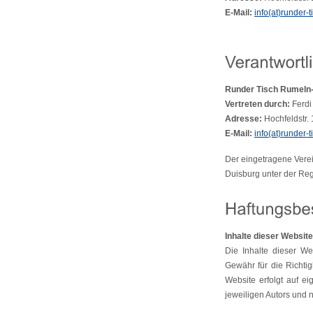
E-Mail:
info(at)runder
Runder Tisch Rumeln-
Vertreten durch:
Ferdi
Adresse:
Hochfeldstr.
E-Mail:
info(at)runder
Der eingetragene Verei
Duisburg unter der Re
Inhalte dieser Website
Die Inhalte dieser We
Gewähr für die Richtigk
Website erfolgt auf e
jeweiligen Autors und 