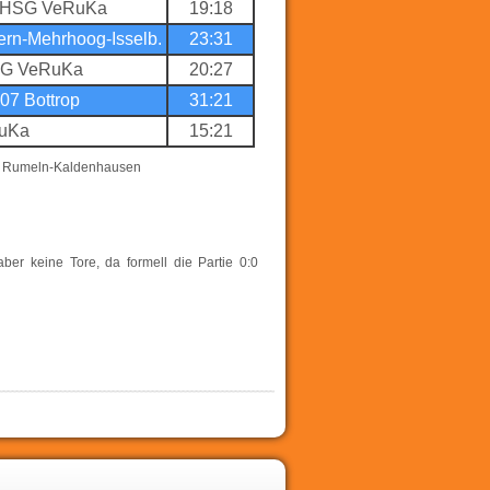
- HSG VeRuKa
19:18
rn-Mehrhoog-Isselb.
23:31
SG VeRuKa
20:27
07 Bottrop
31:21
RuKa
15:21
ums Rumeln-Kaldenhausen
ber keine Tore, da formell die Partie 0:0