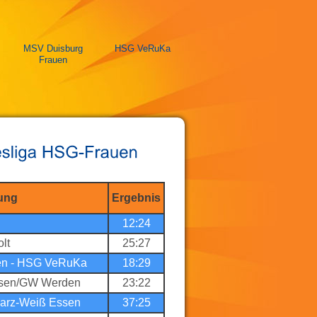
MSV Duisburg
HSG VeRuKa
Frauen
ung
Ergebnis
12:24
lt
25:27
en - HSG VeRuKa
18:29
ssen/GW Werden
23:22
arz-Weiß Essen
37:25