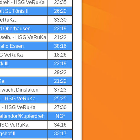
erdreh - HSG VeRuKa
23:35
 St. Tönis II
26:20
 VeRuKa
33:30
d Oberhausen
22:19
sselb. - HSG VeRuKa
21:22
llo Essen
38:16
HSG VeRuKa
18:26
 III
22:19
29:22
Ka
21:22
wacht Dinslaken
37:23
n - HSG VeRuKa
25:25
n - HSG VeRuKa
27:30
ltendorf/Kupferdreh
NG*
 - HSG VeRuKa
34:16
shof II
33:17