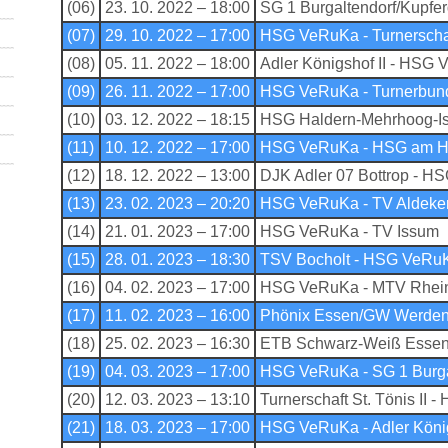
(06)
23. 10. 2022 – 18:00
SG 1 Burgaltendorf/Kupf
(07)
29. 10. 2022 – 17:00
HSG VeRuKa - Turnerschaft
(08)
05. 11. 2022 – 18:00
Adler Königshof II - HSG
(09)
26. 11. 2022 – 17:00
HSG VeRuKa - Turnerbun
(10)
03. 12. 2022 – 18:15
HSG Haldern-Mehrhoog-I
(11)
10. 12. 2022 – 17:00
HSG VeRuKa - HSG am Ha
(12)
18. 12. 2022 – 13:00
DJK Adler 07 Bottrop - 
(13)
23. 02. 2023 – 20:20
HSG VeRuKa - TV Aldekerk
(14)
21. 01. 2023 – 17:00
HSG VeRuKa - TV Issum
(15)
28. 01. 2023 – 18:30
TSV Bocholt - HSG VeRu
(16)
04. 02. 2023 – 17:00
HSG VeRuKa - MTV Rhein
(17)
11. 02. 2023 – 16:00
Phönix Essen/GW Werde
(18)
25. 02. 2023 – 16:30
ETB Schwarz-Weiß Esse
(19)
04. 03. 2023 – 17:00
HSG VeRuKa - SG 1 Burga
(20)
12. 03. 2023 – 13:10
Turnerschaft St. Tönis II
(21)
18. 03. 2023 – 17:00
HSG VeRuKa - Adler König