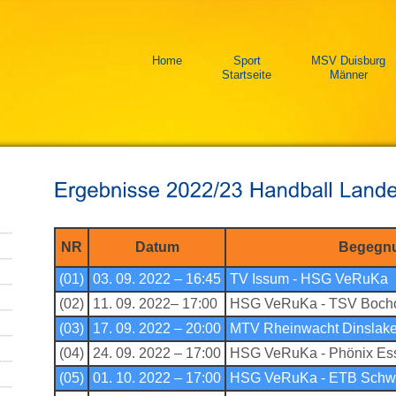
Home
Sport
MSV Duisburg
Startseite
Männer
NR
Datum
Begegn
(01)
03. 09. 2022 – 16:45
TV Issum - HSG VeRuKa
(02)
11. 09. 2022– 17:00
HSG VeRuKa - TSV Bocho
(03)
17. 09. 2022 – 20:00
MTV Rheinwacht Dinslak
(04)
24. 09. 2022 – 17:00
HSG VeRuKa - Phönix E
(05)
01. 10. 2022 – 17:00
HSG VeRuKa - ETB Schw