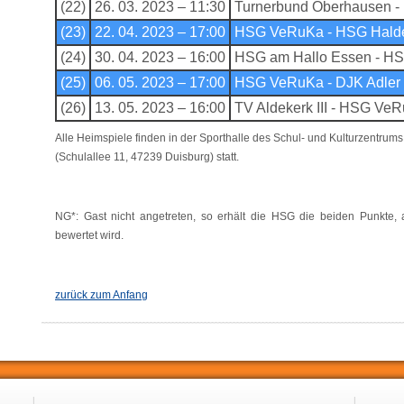
(22)
26. 03. 2023 – 11:30
Turnerbund Oberhausen 
(23)
22. 04. 2023 – 17:00
HSG VeRuKa - HSG Halde
(24)
30. 04. 2023 – 16:00
HSG am Hallo Essen - H
(25)
06. 05. 2023 – 17:00
HSG VeRuKa - DJK Adler 
(26)
13. 05. 2023 – 16:00
TV Aldekerk III - HSG Ve
Alle Heimspiele finden in der Sporthalle des Schul- und Kulturzentr
(Schulallee 11, 47239 Duisburg) statt.
NG*: Gast nicht angetreten, so erhält die HSG die beiden Punkte, a
bewertet wird.
zurück zum Anfang