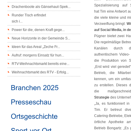
Spezialisierung auf 
Drachenboote als Gänsehaut-Spek...
hat Tim eine Antwort a
Runder Tisch erfindet
die viele kleine und m
sich i...
Verzweiflung bringt:
Wi
Power für die, denen Kraft gege...
auf Social Media, in d
Pügner bietet zwei Ha
Neue Horizonte in der Gemeinde S...
Die regelmäßige Betre
Ideen für das Areal „Zeche Fr...
Kanälen durch d
authentischem Video-
Aufruf: morgens Einsatz für hun...
die Produktion von S
RTV-Weihnachtsmarkt bereits eine...
„Erst wird viel geredet
Weihnachtsmarkt des RTV - Erfolg...
Betrieb, die Mitarb
kennen, um ein umfass
zu erstellen. Dieses 
die maßgeschne
Strategie
des Unterne
„Ja, es funktioniert i
Tim. Er betreut div
Catering-Betriebe, Ele
örtliche Apotheke a
Betrieb Bongartz. „Es 