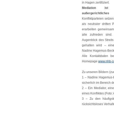
in Hagen zertifiziert.
Mediation ist e
außergerichtliches
Konfliktparteien setzen
als neutraler dritte
erarbeiten gemeinsam
alle zufrieden sin
Augenblick des Streits
gehalten wird – ein
Nadine Hagemus-Becker
Alle Kontaktdaten be
Homepage
www.nhb-co
Zu unseren Bildern (zu
1 – Nadine Hagemus-Be
sicherlich im Bereich de
2 – Ein Mediator, eine 
eines Konfliktes (Foto: 
3 – Zu den häufigste
rücksichtsloses Verhalte