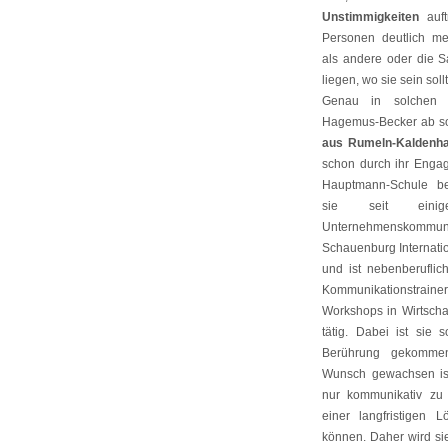
Unstimmigkeiten
auft
Personen deutlich m
als andere oder die S
liegen, wo sie sein soll
Genau in solchen 
Hagemus-Becker ab sof
aus Rumeln-Kaldenh
schon durch ihr Enga
Hauptmann-Schule bek
sie seit eini
Unternehmensko
Schauenburg Internati
und ist nebenberuflic
Kommunikationstrainer
Workshops in Wirtscha
tätig. Dabei ist sie s
Berührung gekomme
Wunsch gewachsen ist,
nur kommunikativ zu
einer langfristigen 
können. Daher wird si