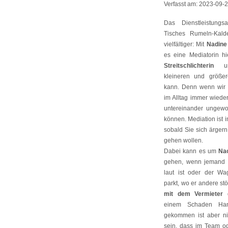
Verfasst am:
2023-09-
Das Dienstleistung
Tisches Rumeln-Kal
vielfältiger: Mit
Nadine
es eine Mediatorin hi
Streitschlichterin
um 
kleineren und größe
kann. Denn wenn wir 
im Alltag immer wied
untereinander ungewol
können. Mediation ist
sobald Sie sich ärgern
gehen wollen.
Dabei kann es um
Na
gehen, wenn jemand 
laut ist oder der Wa
parkt, wo er andere st
mit dem Vermieter
g
einem Schaden Han
gekommen ist aber n
sein, dass im Team 