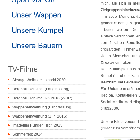
mich,
als sich in me
Zielgruppen hineinzuv
Tim ist der Meinung, d
geändert hat
: „Es gi
arbeiten wollen. Die 
einfach verschoben. Ar
den falschen Benefi
großartigen Firmen
vielen Menschen um 
Creator
einhaken.
Das Kulturspielhaus b
Rumeln“ und der Famili
Absage Weihnachtsmarkt 2020
Herzblut und Leidensc
Für Unternehmer/innen
Bergbau-Denkmal (Langfassung)
Region. Kontaktieren S
Bergbau-Denkmal RK 2018 (WDR)
Social-Media-Marketin
Wappeneinweihung (Langfassung)
64832830.
Wappeneinweihung (1. 7. 2016)
Unsere Bilder zeigen Ti
Imagefilm Runder Tisch 2015
(Bilder zum Vergrößern 
Sommerfest 2014