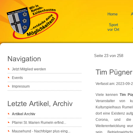
Home
A
Sport
vor Ort
Seite 23 von 258
Jetzt Mitglied werden
Events
Verfasst am:
2023-09-
Impressum
Viele kennen
Tim Pü
Veranstalter von k
Kulturspielhaus Rumeln
dort eine Existenz au
Artikel Archiv
Corona, und die 
Pfarrei St. Marien Rumeln erfind...
Weiterentwicklung wur
Mausehund - Nachfolger plus eing...
sein Betriebswirtsc