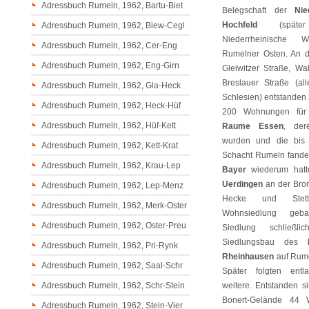
Adressbuch Rumeln, 1962, Bartu-Biet
Belegschaft der
Nie
Hochfeld
(später
Adressbuch Rumeln, 1962, Biew-Cegl
Niederrheinische 
Adressbuch Rumeln, 1962, Cer-Eng
Rumelner Osten. An d
Adressbuch Rumeln, 1962, Eng-Girn
Gleiwitzer Straße, W
Breslauer Straße (a
Adressbuch Rumeln, 1962, Gla-Heck
Schlesien) entstanden 
Adressbuch Rumeln, 1962, Heck-Hüf
200 Wohnungen fü
Adressbuch Rumeln, 1962, Hüf-Kett
Raume Essen
, der
wurden und die bis
Adressbuch Rumeln, 1962, Kett-Krat
Schacht Rumeln fanden
Adressbuch Rumeln, 1962, Krau-Lep
Bayer
wiederum hatt
Uerdingen
an der Brom
Adressbuch Rumeln, 1962, Lep-Menz
Hecke und Stett
Adressbuch Rumeln, 1962, Merk-Oster
Wohnsiedlung geba
Adressbuch Rumeln, 1962, Oster-Preu
Siedlung schließ
Siedlungsbau des
Adressbuch Rumeln, 1962, Pri-Rynk
Rheinhausen
auf Rume
Adressbuch Rumeln, 1962, Saal-Schr
Später folgten entl
Adressbuch Rumeln, 1962, Schr-Stein
weitere. Entstanden 
Bonert-Gelände 44 
Adressbuch Rumeln, 1962, Stein-Vier