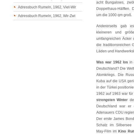
acht Bungalows, zwö
Adressbuch Rumeln, 1962, Viet-Wir
Doppelhaus-Hälften. 
um die 1000 qm groß.
Adressbuch Rumeln, 1962, Wir-Zwi
Andererseits gab 
kleineren und größ
umfangreichen Äcker
die traditionsreichen G
Läden und Handwerksb
Was war 1962 los
in 
Deutschland? Die Wel
Atomkriegs. Die Rus
Kuba auf die USA geri
in der Türkei positioni
1962 auf 1963 war fü
strengsten Winter
des
Deutschland war er 
Adenauers CDU regiert
Der erste James Bond
Schatz im Silbersee b
May-Film im
Kino Ru