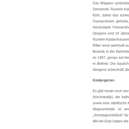
Das Wappen symbolisi
Gemeinde Rumeln-Kald
Köln, daher das schwar
Friemersheim gehört
Herrlichkeit Friemer
übrigens erst 24 Jahr
Rumeln-Kaldenhausen 
Ritter einst wehrhaft 
Beamte in der Behörde 
es 1957, genau auf de
in Betrieb. Die bauli
übrigens scherzhaft „
Kindergärten
Es gibt heute noch vie
(Kirchstraße), die kat
sowie eine städtische 
Wagnerstraße ist a
„Vorratsgrundstück" f
Mit viel Elan haben di