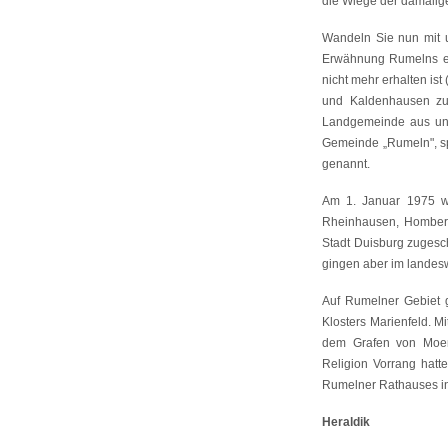
die Wiege der damalige
Wandeln Sie nun mit u
Erwähnung Rumelns erf
nicht mehr erhalten ist
und Kaldenhausen zu
Landgemeinde aus und
Gemeinde „Rumeln", s
genannt.
Am 1. Januar 1975 w
Rheinhausen, Homberg
Stadt Duisburg zugesc
gingen aber im landes
Auf Rumelner Gebiet g
Klosters Marienfeld. 
dem Grafen von Moers,
Religion Vorrang hatt
Rumelner Rathauses in
Heraldik