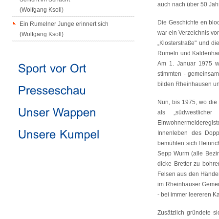
auch nach über 50 Ja
(Wolfgang Ksoll)
Die Geschichte en blo
Ein Rumelner Junge erinnert sich
war ein Verzeichnis vo
(Wolfgang Ksoll)
„Klosterstraße" und d
Rumeln und Kaldenhau
Am 1. Januar 1975 w
stimmten - gemeinsam
bilden Rheinhausen un
Nun, bis 1975, wo die 
als „südwestlicher
Einwohnermelderegist
Innenleben des Doppe
bemühten sich Heinrich
Sepp Wurm (alle Bezirk
dicke Bretter zu bohr
Felsen aus den Händen 
im Rheinhauser Gemen
- bei immer leereren K
Zusätzlich gründete s