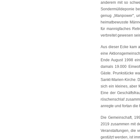
anderem mit so schwe
Sondermülldeponie bes
genug „Manpower", um
heimatbewusste Männer
für mannigfaches Retro
verbreitet gewesen se
Aus dieser Ecke kam a
eine Aktionsgemeinsch
Ende August 1998 ein 
damals 19.000 Einwohn
Gäste. Prunkstücke wa
Sankt-Marien-Kirche. D
sich ein kleines, aber 
Eine der Geschäftsfra
röschen­schlaf zusamm
anregte und fortan die 
Die Gemeinschaft, 199
2019 zusammen mit der
Veranstaltungen, die 
gestützt werden, ist i