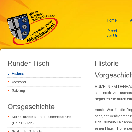
Home
A
Sport
vor Ort
Historie
Vorstand
RUMELN-KALDENHAUSEN 
Satzung
sind noch viel nachba
begleiten Sie durch ein
Vorab: Wer für die Re
sagt, der verärgert gr
Kurz-Chronik Rumeln-Kaldenhausen
sich Rumeln-Kaldenhau
(Heinz Billen)
einen Hauch Hohenbud
Schicht im Schacht