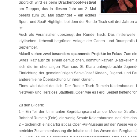
Sportlich wird es beim
Drachenboot-Festival
am Toepper, das in diesem Jahr am 2. Mai
bereits zum 20. Mal stattfindet – ein echtes
Sport- und Spaß-Highlight, bei dem der Runde Tisch seit drei Jahren
ist.
Auch als Veranstalter überzeugt der Runde Tisch: Das mittlerweil
idyllischen, liebevoll begrünten Anlage der Garten- und Baumprofis
September.
Aktuell stehen
zwei besonders spannende Projekte
im Fokus: Zum ein
„Altes Rathaus“ zu einem gemütlichen, kommunikativen „Ratskeller“
sich die im ehemaligen Pfarrhaus St. Klara untergebrachte Jugen
Einrichtung der gemeinnützigen Sankt-Josef Kinder-, Jugend- und Fami
anderem eine Überdachung für ihren Garten.
Eines wird dabei deutlich: Der Runde Tisch Rumeln-Kaldenhausen ist
Netzwerk und Herz des Stadtteils. Oder, wie es Ferdi Seidelt treffend for
Zu den Bildern:
1 – Ein Teil der fulminanten Begrüßungswand an der Moerser Straße
Bahnhof Rumeln (Foto), ein wenig Schule Kaldenhausen, natürlich das 
2 – Sicherlich einzigartig ist das Open-Air-Museum auf der Wiese vor 
perfekter Zusammenfassung die Inhalte und das Wesen des Bergbaus Zec