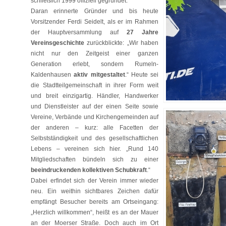
schließlich 1999 offiziell gegründet.
Daran erinnerte Gründer und bis heute
Vorsitzender Ferdi Seidelt, als er im Rahmen
der Hauptversammlung auf
27 Jahre
Vereinsgeschichte
zurückblickte: „Wir haben
nicht nur den Zeitgeist einer ganzen
Generation erlebt, sondern Rumeln-
Kaldenhausen
aktiv mitgestaltet
.“ Heute sei
die Stadtteilgemeinschaft in ihrer Form weit
und breit einzigartig. Händler, Handwerker
und Dienstleister auf der einen Seite sowie
Vereine, Verbände und Kirchengemeinden auf
der anderen – kurz: alle Facetten der
Selbstständigkeit und des gesellschaftlichen
Lebens – vereinen sich hier. „Rund 140
Mitgliedschaften bündeln sich zu einer
beeindruckenden kollektiven Schubkraft
.“
Dabei erfindet sich der Verein immer wieder
neu. Ein weithin sichtbares Zeichen dafür
empfängt Besucher bereits am Ortseingang:
„Herzlich willkommen“, heißt es an der Mauer
an der Moerser Straße. Doch auch im Ort