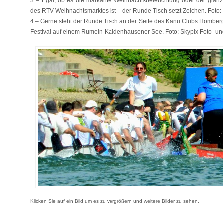
3 – Egal, ob es die markante Weihnachtsbeleuchtung oder der glanz
des RTV-Weihnachtsmarktes ist – der Runde Tisch setzt Zeichen. Foto: 
4 – Gerne steht der Runde Tisch an der Seite des Kanu Clubs Homberg-
Festival auf einem Rumeln-Kaldenhausener See. Foto: Skypix Foto- un
Klicken Sie auf ein Bild um es zu vergrößern und weitere Bilder zu sehen.