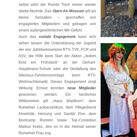
selbst setzt der Runde Tisch immer wieder
starke Akzente. Das
Open-Air-Museum
gilt als
kleine Sensation – geschaffen von
engagierten Mitgliedern und getragen von
einem außergewöhnlichen Wir-Gefühl.
Auch das
soziale Engagement
kann sich
sehen lassen: die Unterstützung der Jugend
der vier Jubiläumsvereine RTV, TVK, FCR und
ASV, die Hilfe beim Start der Aktion „Jedem
Kind ein Frühstück“ an der Gerhart-
Hauptmann-Schule oder die Gestaltung des
Nikolaus-Familiensonntags beim RTV-
Weihnachtsmarkt. Dieses Engagement zeigt
Wirkung: Erneut konnten
neue Mitglieder
gewonnen werden. Ein herzliches
Willkommen gilt „Haus Waldborn“, dem
Rumelner Lackierzentrum, dem Pflegedienst
Kleeblüte, Heizung und Sanitär Pivo, dem
Bootcamp Rumeln sowie Top-Comedian
Markus Krebs, den es in die Heimat seiner
Rumelner Frau zog.