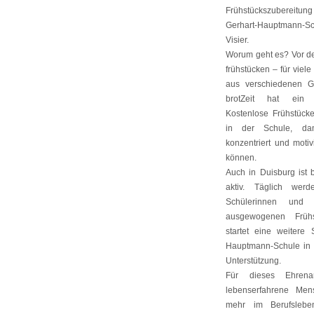
Frühstückszubereitung a
Gerhart-Hauptmann-
Visier.
Worum geht es? Vor d
frühstücken – für viel
aus verschiedenen G
brotZeit hat ein 
Kostenlose Frühstücke
in der Schule, dam
konzentriert und motiv
können.
Auch in Duisburg ist 
aktiv. Täglich wer
Schülerinnen und
ausgewogenen Frühs
startet eine weitere
Hauptmann-Schule in 
Unterstützung.
Für dieses Ehren
lebenserfahrene Men
mehr im Berufslebe