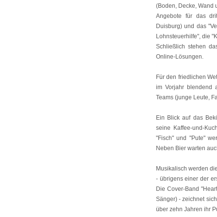
(Boden, Decke, Wand u
Angebote für das dri
Duisburg) und das "Ver
Lohnsteuerhilfe", die "
Schließlich stehen da
Online-Lösungen.
Für den friedlichen W
im Vorjahr blendend 
Teams (junge Leute, F
Ein Blick auf das Be
seine Kaffee-und-Kuch
"Fisch" und "Pute" wer
Neben Bier warten auch
Musikalisch werden di
- übrigens einer der 
Die Cover-Band "Heart
Sänger) - zeichnet sich
über zehn Jahren ihr P