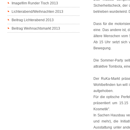
Imagefilm Runder Tisch 2013
Sicherheitscheck, der
Lichterabend/Weihnachten 2013
betrieben wurde/wird. 
Beitrag Lichterabend 2013
Dass für die motorisi
Beitrag Weihnachtsmarkt 2013
eine. Das andere ist, 
ältere Menschen vom S
Ab 15 Uhr setzt sich 
Bewegung.
Die Sommer-Party selb
attraktive Tombola, ei
Der RuKa-Markt präsen
Wohlbefinden tun will 
aufgehoben.
Für die optische Perf
präsentiert um 15.15
Kosmetik".
In Sachen Hausbau ver
und mehr), die Initia
Ausstattung unter and