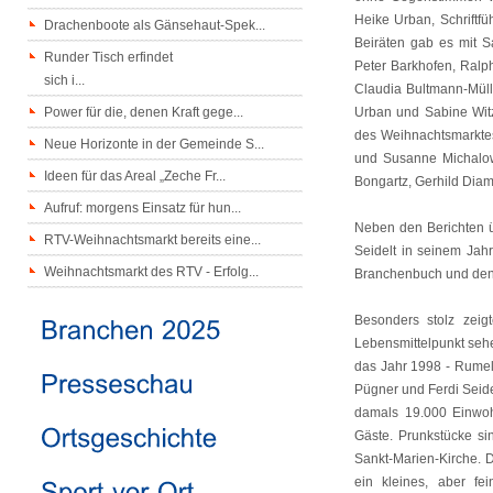
Heike Urban, Schriftfü
Drachenboote als Gänsehaut-Spek...
Beiräten gab es mit 
Runder Tisch erfindet
Peter Barkhofen, Ralp
sich i...
Claudia Bultmann-Müll
Power für die, denen Kraft gege...
Urban und Sabine Witz
des Weihnachtsmarktes
Neue Horizonte in der Gemeinde S...
und Susanne Michalo
Ideen für das Areal „Zeche Fr...
Bongartz, Gerhild Diam
Aufruf: morgens Einsatz für hun...
Neben den Berichten ü
RTV-Weihnachtsmarkt bereits eine...
Seidelt in seinem Jah
Weihnachtsmarkt des RTV - Erfolg...
Branchenbuch und den
Besonders stolz zeig
Lebensmittelpunkt seh
das Jahr 1998 - Rumeln
Pügner und Ferdi Seidel
damals 19.000 Einwoh
Gäste. Prunkstücke si
Sankt-Marien-Kirche. D
ein kleines, aber fei