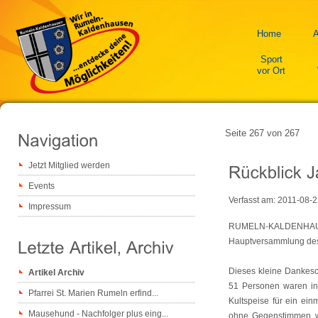
Home
A
Sport
vor Ort
Seite 267 von 267
Jetzt Mitglied werden
Events
Verfasst am:
2011-08-2
Impressum
RUMELN-KALDENHAUSE
Hauptversammlung des 
Dieses kleine Dankesch
Artikel Archiv
51 Personen waren in 
Pfarrei St. Marien Rumeln erfind...
Kultspeise für ein ei
Mausehund - Nachfolger plus eing...
ohne Gegenstimmen wur